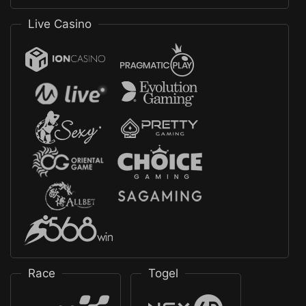
Live Casino
Race
Togel