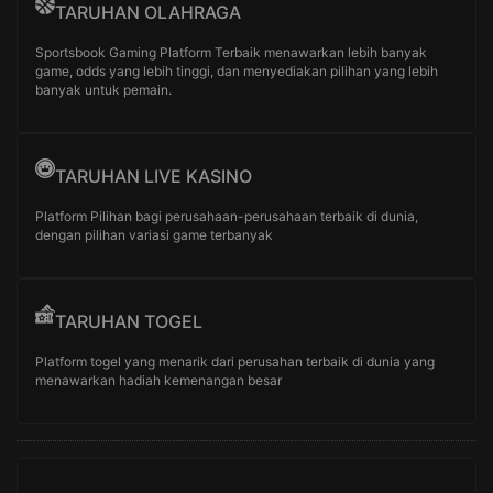
TARUHAN OLAHRAGA
Sportsbook Gaming Platform Terbaik menawarkan lebih banyak
game, odds yang lebih tinggi, dan menyediakan pilihan yang lebih
banyak untuk pemain.
TARUHAN LIVE KASINO
Platform Pilihan bagi perusahaan-perusahaan terbaik di dunia,
dengan pilihan variasi game terbanyak
TARUHAN TOGEL
Platform togel yang menarik dari perusahan terbaik di dunia yang
menawarkan hadiah kemenangan besar