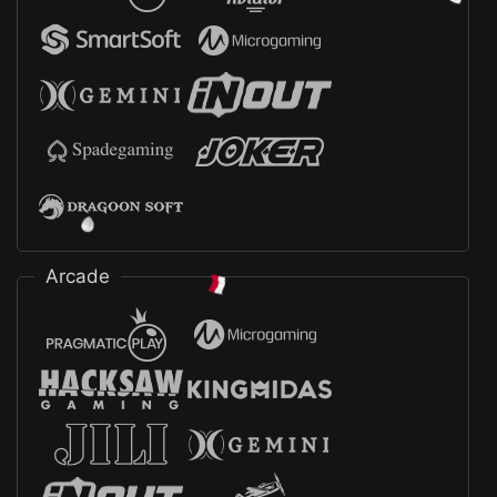
Arcade