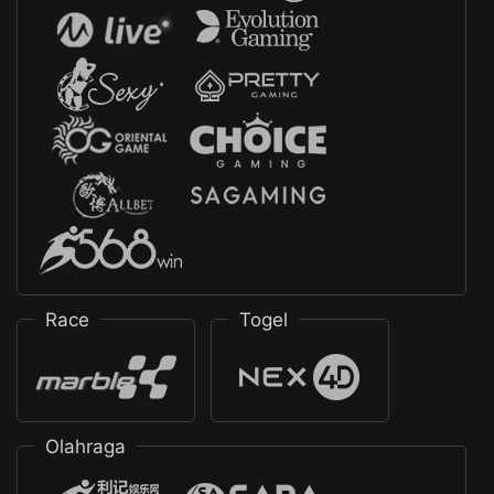
Race
Togel
Olahraga